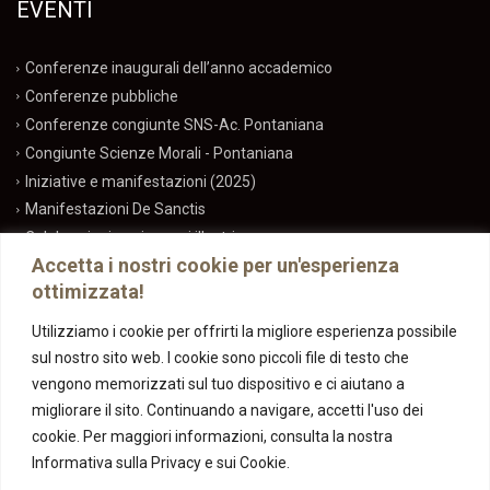
EVENTI
Conferenze inaugurali dell’anno accademico
Conferenze pubbliche
Conferenze congiunte SNS-Ac. Pontaniana
Congiunte Scienze Morali - Pontaniana
Iniziative e manifestazioni (2025)
Manifestazioni De Sanctis
Celebrazioni anniversari illustri
Accetta i nostri cookie per un'esperienza
ottimizzata!
CONTATTI
Utilizziamo i cookie per offrirti la migliore esperienza possibile
sul nostro sito web. I cookie sono piccoli file di testo che
info@snsla.it
vengono memorizzati sul tuo dispositivo e ci aiutano a
081-5527549
migliorare il sito. Continuando a navigare, accetti l'uso dei
Via Mezzocannone, 8, 80134 Napoli NA
cookie. Per maggiori informazioni, consulta la nostra
Informativa sulla Privacy e sui Cookie.